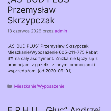
Przemysław
Skrzypczak
18 czerwca 2026
przez
admin
„AS-BUD PLUS” Przemysław Skrzypczak
Mieszkanie/Wyposażenie 605-211-775 Rabat
6% na cały asortyment. Zniżka nie łączy się z
promocjami z gazetki, z innymi promocjami i
wyprzedażami (od 2020-09-01)
Kategorie
Mieszkanie/Wyposażenie
F.P.H.U. „Głuc” Andrzej