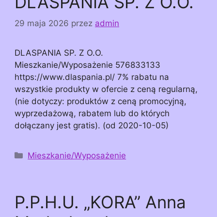
DLASPANIA SP. Z O.O.
29 maja 2026
przez
admin
DLASPANIA SP. Z O.O.
Mieszkanie/Wyposażenie 576833133
https://www.dlaspania.pl/ 7% rabatu na
wszystkie produkty w ofercie z ceną regularną,
(nie dotyczy: produktów z ceną promocyjną,
wyprzedażową, rabatem lub do których
dołączany jest gratis). (od 2020-10-05)
Kategorie
Mieszkanie/Wyposażenie
P.P.H.U. „KORA” Anna