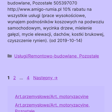
budowlane, Pozostałe 505397070
http://www.amigo-rumia.pl 10% rabatu na
wszystkie usługi (prace wysokościowe,
wynajem podnośników koszowych na podwoziu
samochodowym, wycinka drzew, mielenie
gałęzi, mycie elewacji, dachów, kostki brukowej,
czyszczenie rynien). (od 2019-10-14)
Kategorie
Usługi/Remontowo-budowlane, Pozostałe
Page
Page
Page
1
2
…
4
Następny
→
Art.przemysłowe/Art. motoryzacyjne
Art.przemysłowe/Art. motoryzacyjne,
Pozostałe