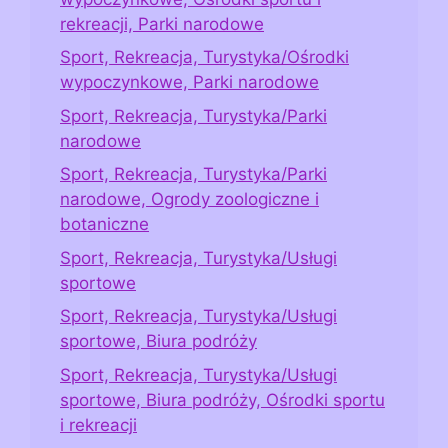
rekreacji, Parki narodowe
Sport, Rekreacja, Turystyka/Ośrodki
wypoczynkowe, Parki narodowe
Sport, Rekreacja, Turystyka/Parki
narodowe
Sport, Rekreacja, Turystyka/Parki
narodowe, Ogrody zoologiczne i
botaniczne
Sport, Rekreacja, Turystyka/Usługi
sportowe
Sport, Rekreacja, Turystyka/Usługi
sportowe, Biura podróży
Sport, Rekreacja, Turystyka/Usługi
sportowe, Biura podróży, Ośrodki sportu
i rekreacji