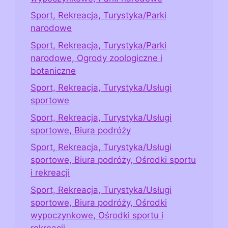
Sport, Rekreacja, Turystyka/Parki
narodowe
Sport, Rekreacja, Turystyka/Parki
narodowe, Ogrody zoologiczne i
botaniczne
Sport, Rekreacja, Turystyka/Usługi
sportowe
Sport, Rekreacja, Turystyka/Usługi
sportowe, Biura podróży
Sport, Rekreacja, Turystyka/Usługi
sportowe, Biura podróży, Ośrodki sportu
i rekreacji
Sport, Rekreacja, Turystyka/Usługi
sportowe, Biura podróży, Ośrodki
wypoczynkowe, Ośrodki sportu i
rekreacji