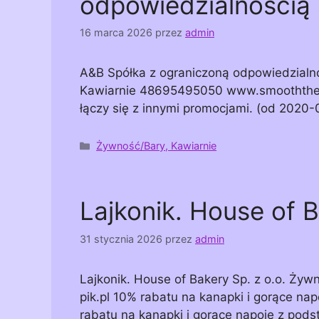
odpowiedzialnością
16 marca 2026
przez
admin
A&B Spółka z ograniczoną odpowiedzial
Kawiarnie 48695495050 www.smooththefru
łączy się z innymi promocjami. (od 2020
Kategorie
Żywność/Bary, Kawiarnie
Lajkonik. House of B
31 stycznia 2026
przez
admin
Lajkonik. House of Bakery Sp. z o.o. Ży
pik.pl 10% rabatu na kanapki i gorące na
rabatu na kanapki i gorące napoje z pods