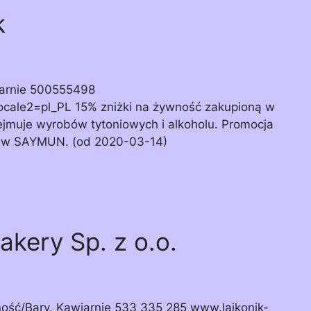
k
iarnie 500555498
cale2=pl_PL 15% zniżki na żywność zakupioną w
jmuje wyrobów tytoniowych i alkoholu. Promocja
mi w SAYMUN. (od 2020-03-14)
akery Sp. z o.o.
wność/Bary, Kawiarnie 533 335 285 www.lajkonik-