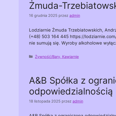
Żmuda-Trzebiatowsk
16 grudnia 2025
przez
admin
Lodziarnie Żmuda Trzebiatowskich, Andr
(+48) 503 164 445 https://lodziarnie.com
nie sumują się. Wyroby alkoholowe wyłąc
Kategorie
Żywność/Bary, Kawiarnie
A&B Spółka z ogran
odpowiedzialnością
18 listopada 2025
przez
admin
A&B Spółka z ograniczoną odpowiedzial