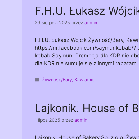
F.H.U. Łukasz Wójci
29 sierpnia 2025
przez
admin
F.H.U. Łukasz Wójcik Żywność/Bary, Kaw
https://m.facebook.com/saymunkebab/?lo
kebab Saymun. Promocja dla KDR nie obe
dla KDR nie sumuje się z innymi rabata
Kategorie
Żywność/Bary, Kawiarnie
Lajkonik. House of B
1 lipca 2025
przez
admin
Lajkonik. House of Bakery Sp. z o.o. Ży