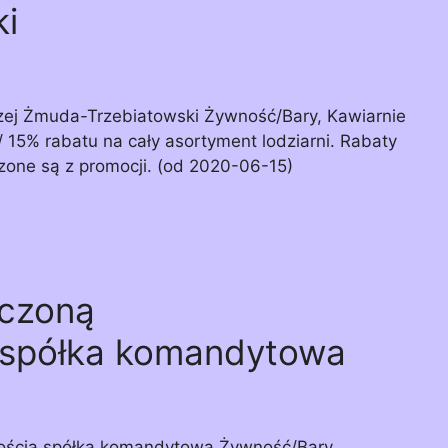
i
zej Żmuda-Trzebiatowski Żywność/Bary, Kawiarnie
/ 15% rabatu na cały asortyment lodziarni. Rabaty
zone są z promocji. (od 2020-06-15)
iczoną
 spółka komandytowa
nością spółka komandytowa Żywność/Bary,