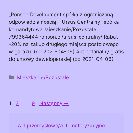
„Ronson Development spółka z ograniczoną
odpowiedzialnością – Ursus Centralny” spółka
komandytowa Mieszkanie/Pozostałe
799364444 ronson.pl/ursus-centralny/ Rabat
-20% na zakup drugiego miejsca postojowego
w garażu. (od 2021-04-06) Akt notarialny gratis
do umowy deweloperskiej (od 2021-04-06)
Kategorie
Mieszkanie/Pozostałe
Page
Page
Page
1
2
…
9
Następny
→
Art.przemysłowe/Art. motoryzacyjne