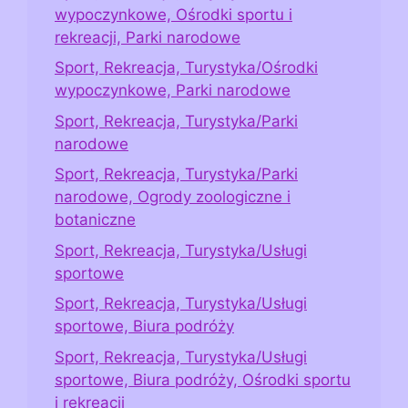
wypoczynkowe, Ośrodki sportu i
rekreacji, Parki narodowe
Sport, Rekreacja, Turystyka/Ośrodki
wypoczynkowe, Parki narodowe
Sport, Rekreacja, Turystyka/Parki
narodowe
Sport, Rekreacja, Turystyka/Parki
narodowe, Ogrody zoologiczne i
botaniczne
Sport, Rekreacja, Turystyka/Usługi
sportowe
Sport, Rekreacja, Turystyka/Usługi
sportowe, Biura podróży
Sport, Rekreacja, Turystyka/Usługi
sportowe, Biura podróży, Ośrodki sportu
i rekreacji