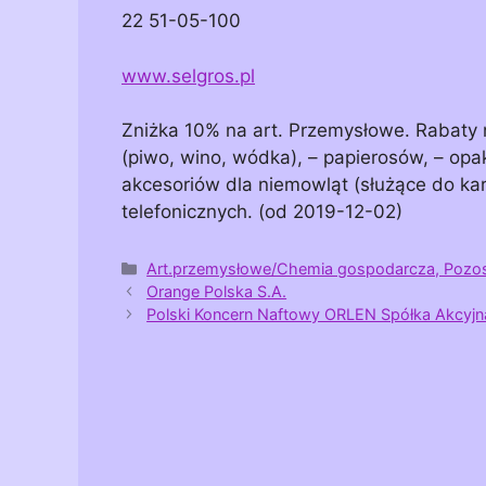
22 51-05-100
www.selgros.pl
Zniżka 10% na art. Przemysłowe. Rabaty n
(piwo, wino, wódka), – papierosów, – op
akcesoriów dla niemowląt (służące do karmi
telefonicznych. (od 2019-12-02)
Kategorie
Art.przemysłowe/Chemia gospodarcza, Pozos
Orange Polska S.A.
Polski Koncern Naftowy ORLEN Spółka Akcyjn