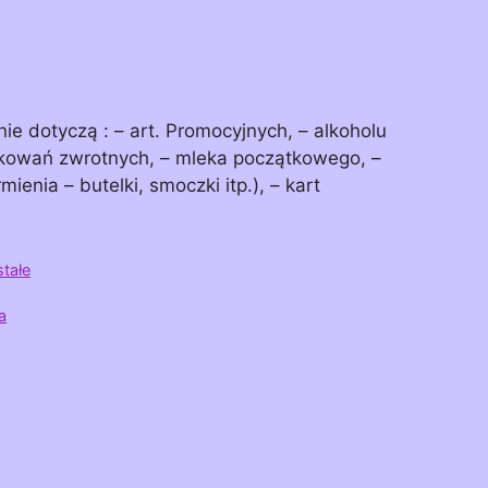
ie dotyczą : – art. Promocyjnych, – alkoholu
akowań zwrotnych, – mleka początkowego, –
enia – butelki, smoczki itp.), – kart
tałe
a