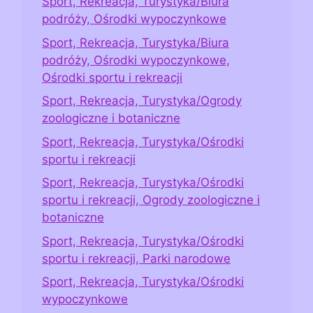
Sport, Rekreacja, Turystyka/Biura
podróży, Ośrodki wypoczynkowe
Sport, Rekreacja, Turystyka/Biura
podróży, Ośrodki wypoczynkowe,
Ośrodki sportu i rekreacji
Sport, Rekreacja, Turystyka/Ogrody
zoologiczne i botaniczne
Sport, Rekreacja, Turystyka/Ośrodki
sportu i rekreacji
Sport, Rekreacja, Turystyka/Ośrodki
sportu i rekreacji, Ogrody zoologiczne i
botaniczne
Sport, Rekreacja, Turystyka/Ośrodki
sportu i rekreacji, Parki narodowe
Sport, Rekreacja, Turystyka/Ośrodki
wypoczynkowe