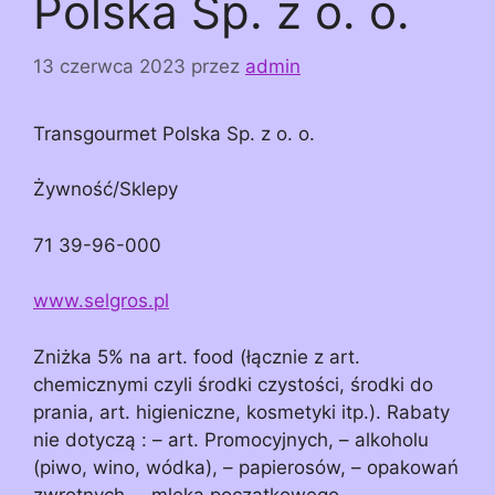
Polska Sp. z o. o.
13 czerwca 2023
przez
admin
Transgourmet Polska Sp. z o. o.
Żywność/Sklepy
71 39-96-000
www.selgros.pl
Zniżka 5% na art. food (łącznie z art.
chemicznymi czyli środki czystości, środki do
prania, art. higieniczne, kosmetyki itp.). Rabaty
nie dotyczą : – art. Promocyjnych, – alkoholu
(piwo, wino, wódka), – papierosów, – opakowań
zwrotnych, – mleka początkowego, –