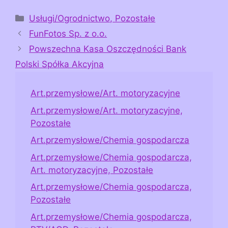
Kategorie
Usługi/Ogrodnictwo, Pozostałe
FunFotos Sp. z o.o.
Powszechna Kasa Oszczędności Bank
Polski Spółka Akcyjna
Art.przemysłowe/Art. motoryzacyjne
Art.przemysłowe/Art. motoryzacyjne,
Pozostałe
Art.przemysłowe/Chemia gospodarcza
Art.przemysłowe/Chemia gospodarcza,
Art. motoryzacyjne, Pozostałe
Art.przemysłowe/Chemia gospodarcza,
Pozostałe
Art.przemysłowe/Chemia gospodarcza,