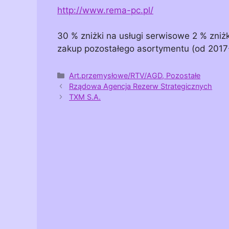
http://www.rema-pc.pl/
30 % zniżki na usługi serwisowe 2 % zniż
zakup pozostałego asortymentu (od 2017
Kategorie
Art.przemysłowe/RTV/AGD, Pozostałe
Rządowa Agencja Rezerw Strategicznych
TXM S.A.