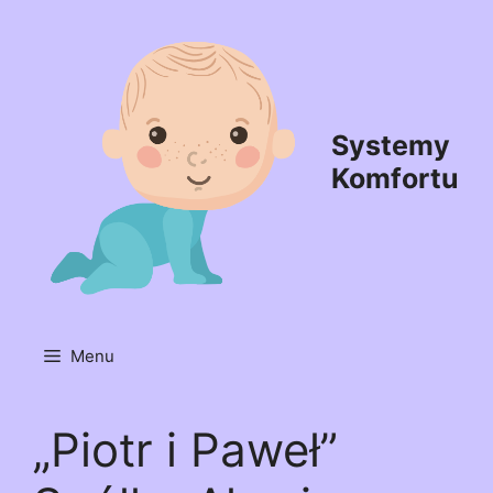
Przejdź
do
treści
Systemy
Komfortu
Menu
„Piotr i Paweł”