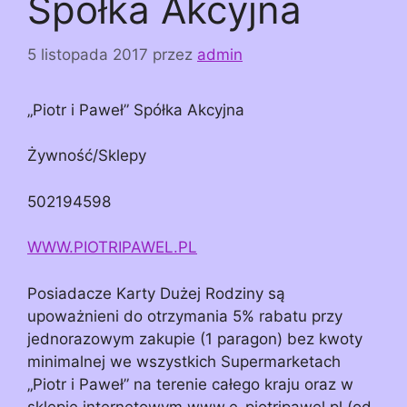
Spółka Akcyjna
5 listopada 2017
przez
admin
„Piotr i Paweł” Spółka Akcyjna
Żywność/Sklepy
502194598
WWW.PIOTRIPAWEL.PL
Posiadacze Karty Dużej Rodziny są
upoważnieni do otrzymania 5% rabatu przy
jednorazowym zakupie (1 paragon) bez kwoty
minimalnej we wszystkich Supermarketach
„Piotr i Paweł” na terenie całego kraju oraz w
sklepie internetowym www.e-piotripawel.pl (od