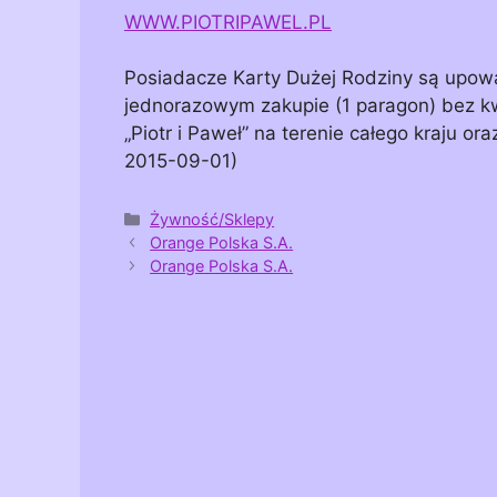
WWW.PIOTRIPAWEL.PL
Posiadacze Karty Dużej Rodziny są upowa
jednorazowym zakupie (1 paragon) bez k
„Piotr i Paweł” na terenie całego kraju o
2015-09-01)
Kategorie
Żywność/Sklepy
Orange Polska S.A.
Orange Polska S.A.