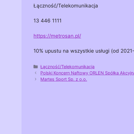
Łączność/Telekomunikacja
13 446 1111
https://metrosan.pl/
10% upustu na wszystkie usługi (od 2021
Kategorie
Łączność/Telekomunikacja
Polski Koncern Naftowy ORLEN Spółka Akcyjn
Martes Sport Sp. z o.o.