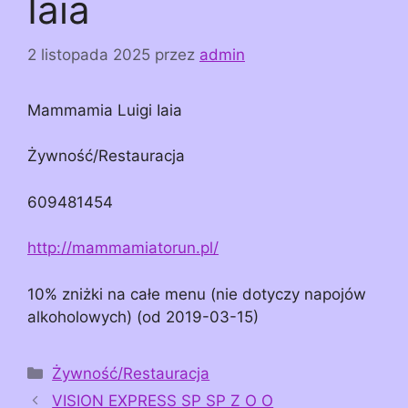
Iaia
2 listopada 2025
przez
admin
Mammamia Luigi Iaia
Żywność/Restauracja
609481454
http://mammamiatorun.pl/
10% zniżki na całe menu (nie dotyczy napojów
alkoholowych) (od 2019-03-15)
Kategorie
Żywność/Restauracja
VISION EXPRESS SP SP Z O O