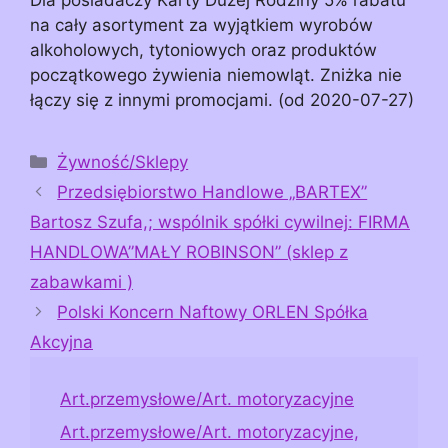
na cały asortyment za wyjątkiem wyrobów
alkoholowych, tytoniowych oraz produktów
początkowego żywienia niemowląt. Zniżka nie
łączy się z innymi promocjami. (od 2020-07-27)
Kategorie
Żywność/Sklepy
Przedsiębiorstwo Handlowe „BARTEX”
Bartosz Szufa,; wspólnik spółki cywilnej: FIRMA
HANDLOWA”MAŁY ROBINSON” (sklep z
zabawkami )
Polski Koncern Naftowy ORLEN Spółka
Akcyjna
Art.przemysłowe/Art. motoryzacyjne
Art.przemysłowe/Art. motoryzacyjne,