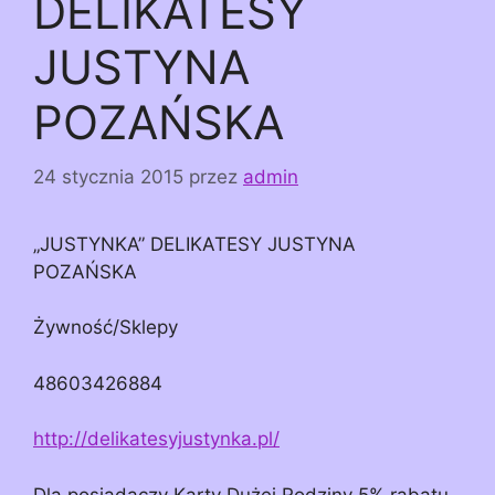
DELIKATESY
JUSTYNA
POZAŃSKA
24 stycznia 2015
przez
admin
„JUSTYNKA” DELIKATESY JUSTYNA
POZAŃSKA
Żywność/Sklepy
48603426884
http://delikatesyjustynka.pl/
Dla posiadaczy Karty Dużej Rodziny 5% rabatu