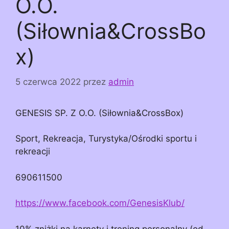
O.O.
(Siłownia&CrossBo
x)
5 czerwca 2022
przez
admin
GENESIS SP. Z O.O. (Siłownia&CrossBox)
Sport, Rekreacja, Turystyka/Ośrodki sportu i
rekreacji
690611500
https://www.facebook.com/GenesisKlub/
10% zniżki na karnety i trening personalny (od