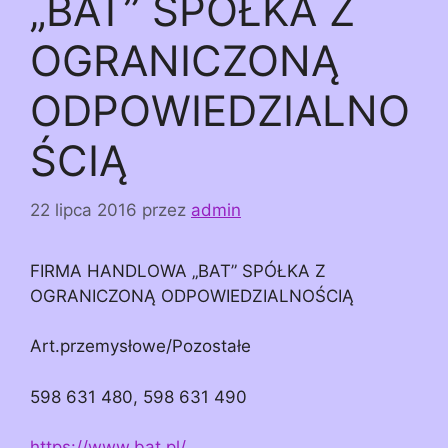
„BAT” SPÓŁKA Z
OGRANICZONĄ
ODPOWIEDZIALNO
ŚCIĄ
22 lipca 2016
przez
admin
FIRMA HANDLOWA „BAT” SPÓŁKA Z
OGRANICZONĄ ODPOWIEDZIALNOŚCIĄ
Art.przemysłowe/Pozostałe
598 631 480, 598 631 490
https://www.bat.pl/