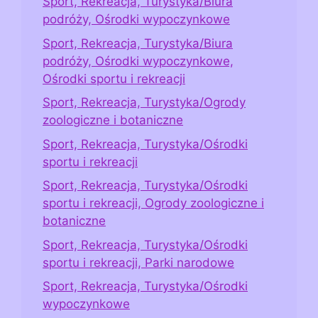
Sport, Rekreacja, Turystyka/Biura
podróży, Ośrodki wypoczynkowe
Sport, Rekreacja, Turystyka/Biura
podróży, Ośrodki wypoczynkowe,
Ośrodki sportu i rekreacji
Sport, Rekreacja, Turystyka/Ogrody
zoologiczne i botaniczne
Sport, Rekreacja, Turystyka/Ośrodki
sportu i rekreacji
Sport, Rekreacja, Turystyka/Ośrodki
sportu i rekreacji, Ogrody zoologiczne i
botaniczne
Sport, Rekreacja, Turystyka/Ośrodki
sportu i rekreacji, Parki narodowe
Sport, Rekreacja, Turystyka/Ośrodki
wypoczynkowe