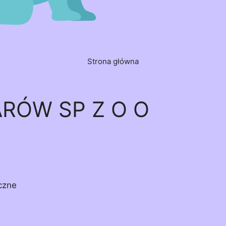
Strona główna
RÓW SP Z O O
czne