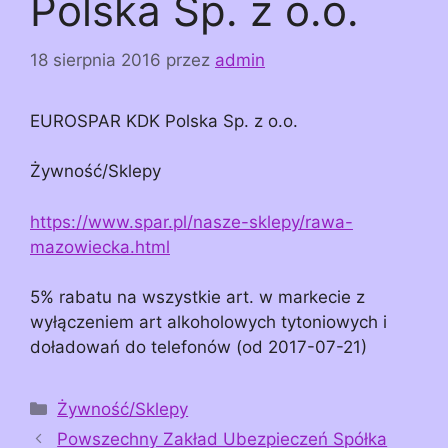
Polska Sp. z o.o.
18 sierpnia 2016
przez
admin
EUROSPAR KDK Polska Sp. z o.o.
Żywność/Sklepy
https://www.spar.pl/nasze-sklepy/rawa-
mazowiecka.html
5% rabatu na wszystkie art. w markecie z
wyłączeniem art alkoholowych tytoniowych i
doładowań do telefonów (od 2017-07-21)
Kategorie
Żywność/Sklepy
Powszechny Zakład Ubezpieczeń Spółka