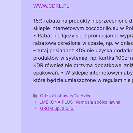
WWW.CDRL.PL
15% rabatu na produkty nieprzecenione d
sklepie internetowym coccodrillo.eu w Po
• Rabat nie łączy się z promocjami i wyp
rabatowa określona w czasie, np. w dni
– tutaj posiadacz KDR nie uzyska dodatk
produktów w systemie, np. kurtka 100zł n
KDR również nie otrzyma dodatkowej zniżk
opakowań. • W sklepie internetowym aby 
które będzie umieszczone w regulaminie
Kategorie
Odzież i obuwie/Dla dzieci
„MEKONA PLUS” Kompała spółka jawna
GROM Sp. z o. o.