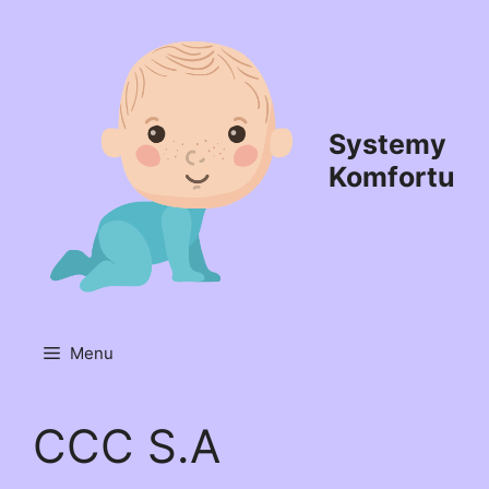
Przejdź
do
treści
Systemy
Komfortu
Menu
CCC S.A