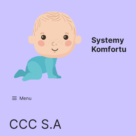
Przejdź
do
treści
Systemy
Komfortu
Menu
CCC S.A