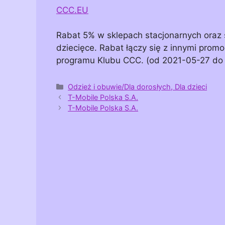
CCC.EU
Rabat 5% w sklepach stacjonarnych oraz
dziecięce. Rabat łączy się z innymi promo
programu Klubu CCC. (od 2021-05-27 do
Kategorie
Odzież i obuwie/Dla dorosłych, Dla dzieci
T-Mobile Polska S.A.
T-Mobile Polska S.A.