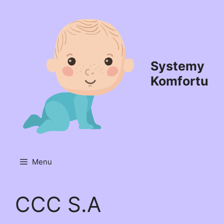
Przejdź
do
treści
Systemy
Komfortu
Menu
CCC S.A