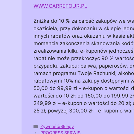
WWW.CARREFOUR.PL
Zniżka do 10 % za całość zakupów we wsz
okaziciela, przy dokonaniu w sklepie jed
innych rabatów oraz okazaniu w kasie akt
momencie zakończenia skanowania kodów 
zrealizowania kilku e-kuponów jednocześn
rabat nie może przekroczyć 90 % wartośc
przypadku zakupu: paliwa, papierosów, do
ramach programu Twoje Rachunki, alkohol
rabatowymi 10% na zakupy dostępnymi w a
50,00 do 99,99 zł – e-kupon o wartości d
wartości do 10 zł; od 150,00 do 199,99 z
249,99 zł – e-kupon o wartości do 20 zł;
25 zł; powyżej 300,00 zł – e-kupon o war
Kategorie
Żywność/Sklepy
PROGRESS SERWIS