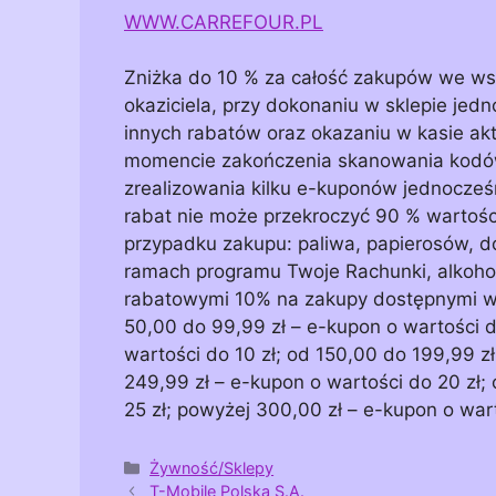
WWW.CARREFOUR.PL
Zniżka do 10 % za całość zakupów we wsz
okaziciela, przy dokonaniu w sklepie jed
innych rabatów oraz okazaniu w kasie akt
momencie zakończenia skanowania kodów 
zrealizowania kilku e-kuponów jednocześn
rabat nie może przekroczyć 90 % wartośc
przypadku zakupu: paliwa, papierosów, do
ramach programu Twoje Rachunki, alkohol
rabatowymi 10% na zakupy dostępnymi w a
50,00 do 99,99 zł – e-kupon o wartości d
wartości do 10 zł; od 150,00 do 199,99 z
249,99 zł – e-kupon o wartości do 20 zł;
25 zł; powyżej 300,00 zł – e-kupon o war
Kategorie
Żywność/Sklepy
T-Mobile Polska S.A.