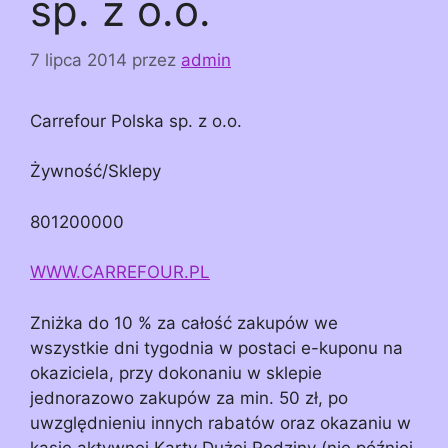
sp. z o.o.
7 lipca 2014
przez
admin
Carrefour Polska sp. z o.o.
Żywność/Sklepy
801200000
WWW.CARREFOUR.PL
Zniżka do 10 % za całość zakupów we
wszystkie dni tygodnia w postaci e-kuponu na
okaziciela, przy dokonaniu w sklepie
jednorazowo zakupów za min. 50 zł, po
uwzględnieniu innych rabatów oraz okazaniu w
kasie aktywnej Karty Dużej Rodziny (nie później