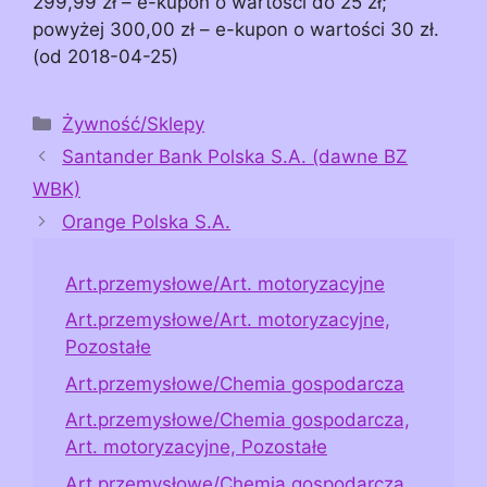
299,99 zł – e-kupon o wartości do 25 zł;
powyżej 300,00 zł – e-kupon o wartości 30 zł.
(od 2018-04-25)
Kategorie
Żywność/Sklepy
Santander Bank Polska S.A. (dawne BZ
WBK)
Orange Polska S.A.
Art.przemysłowe/Art. motoryzacyjne
Art.przemysłowe/Art. motoryzacyjne,
Pozostałe
Art.przemysłowe/Chemia gospodarcza
Art.przemysłowe/Chemia gospodarcza,
Art. motoryzacyjne, Pozostałe
Art.przemysłowe/Chemia gospodarcza,