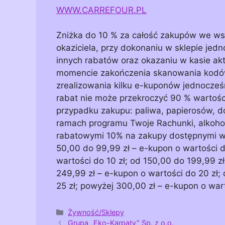
WWW.CARREFOUR.PL
Zniżka do 10 % za całość zakupów we wsz
okaziciela, przy dokonaniu w sklepie jed
innych rabatów oraz okazaniu w kasie akt
momencie zakończenia skanowania kodów 
zrealizowania kilku e-kuponów jednocześn
rabat nie może przekroczyć 90 % wartośc
przypadku zakupu: paliwa, papierosów, do
ramach programu Twoje Rachunki, alkohol
rabatowymi 10% na zakupy dostępnymi w a
50,00 do 99,99 zł – e-kupon o wartości d
wartości do 10 zł; od 150,00 do 199,99 z
249,99 zł – e-kupon o wartości do 20 zł;
25 zł; powyżej 300,00 zł – e-kupon o war
Kategorie
Żywność/Sklepy
Grupa „Eko-Karpaty” Sp. z o.o.