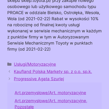
sklepu sklep.toyota.pl/ przy zakupie nowego
osobowego lub użytkowego samochodu typu
PROACE w oddziale Bielsko, Ostrołęka, Wesoła,
Wola (od 2021-02-22) Rabat w wysokości 10%
na robociznę od finalnej kwoty usługi
wykonanej w serwisie mechanicznym w każdym
z punktów firmy w tym w Autoryzowanym
Serwisie Mechanicznym Toyoty w punktach
firmy (od 2021-02-22)
Kategorie
Usługi/Motoryzacyjne
Kaufland Polska Markety sp. z o.o. sp.k.
Progressive Agata Szurlej
Art.przemysłowe/Art. motoryzacyjne
Art.przemysłowe/Art. motoryzacyjne,
Pozostałe