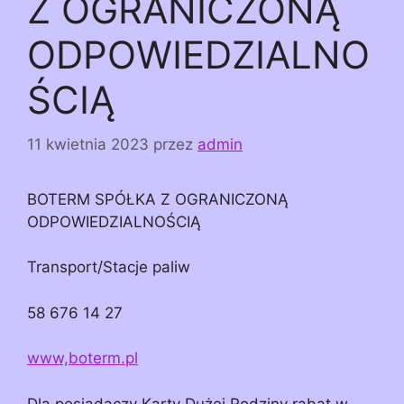
Z OGRANICZONĄ
ODPOWIEDZIALNO
ŚCIĄ
11 kwietnia 2023
przez
admin
BOTERM SPÓŁKA Z OGRANICZONĄ
ODPOWIEDZIALNOŚCIĄ
Transport/Stacje paliw
58 676 14 27
www,boterm.pl
Dla posiadaczy Karty Dużej Rodziny rabat w