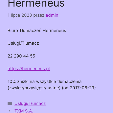
Hermeneus
1 lipca 2023
przez
admin
Biuro Tłumaczeń Hermeneus
Usługi/Tłumacz
22 290 44 55
https://hermeneus.pl
10% zniżki na wszystkie tłumaczenia
(zwykłe/przysięgłe/ ustne) (od 2017-06-29)
Kategorie
Usługi/Tłumacz
TXM S.A.