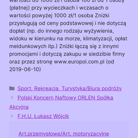
(płatnej) przy wycieczkach i wczasach o
wartości powyżej 1000 zł/1 osoba Zniżki
przysługują od ceny podstawowej i nie dotyczą
dopłat (np. do innego rodzaju wyżywienia,
widoku w kierunku na morze, klimatyzacji, opłat
meldunkowych itp.) Zniżki łączą się z innymi
promocjami i dotyczą zakupu w siedzibie firmy
oraz przez stronę www.europol.com.pl (od
2019-06-10)
Kategorie
Sport, Rekreacja, Turystyka/Biura podróży
Polski Koncern Naftowy ORLEN Spółka
Akcyjna
F.H.U. Łukasz Wójcik
Art.przemysłowe/Art. motoryzacyjne