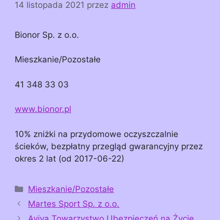
14 listopada 2021
przez
admin
Bionor Sp. z o.o.
Mieszkanie/Pozostałe
41 348 33 03
www.bionor.pl
10% zniżki na przydomowe oczyszczalnie
ścieków, bezpłatny przegląd gwarancyjny przez
okres 2 lat (od 2017-06-22)
Kategorie
Mieszkanie/Pozostałe
Martes Sport Sp. z o.o.
Aviva Towarzystwo Ubezpieczeń na Życie