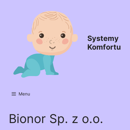
Przejdź
do
treści
Systemy
Komfortu
Menu
Bionor Sp. z o.o.