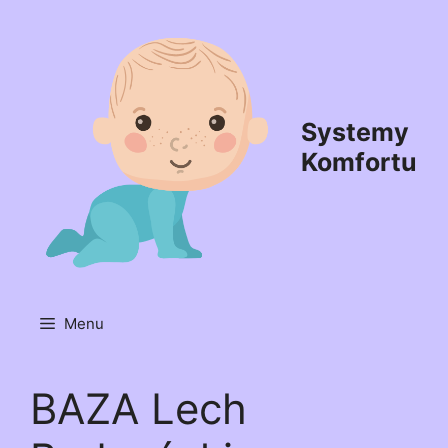
Przejdź
do
treści
Systemy
Komfortu
Menu
BAZA Lech