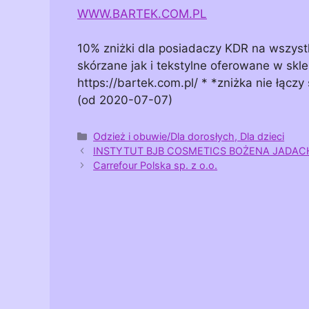
WWW.BARTEK.COM.PL
10% zniżki dla posiadaczy KDR na wszys
skórzane jak i tekstylne oferowane w sk
https://bartek.com.pl/ * *zniżka nie łącz
(od 2020-07-07)
Kategorie
Odzież i obuwie/Dla dorosłych, Dla dzieci
INSTYTUT BJB COSMETICS BOŻENA JADAC
Carrefour Polska sp. z o.o.