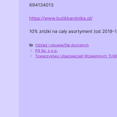
694134013
https://www.butikbardotka.pl/
10% zniżki na cały asortyment (od 2019-1
Kategorie
Odzież i obuwie/Dla dorosłych
P4 Sp. z o.o.
Towarzystwo Ubezpieczeń Wzajemnych TU