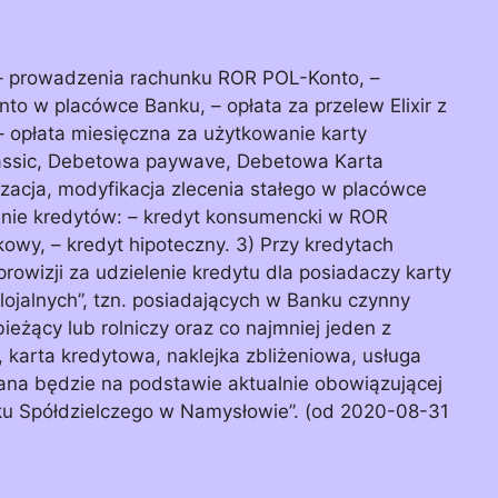
u: – prowadzenia rachunku ROR POL-Konto, –
o w placówce Banku, – opłata za przelew Elixir z
 opłata miesięczna za użytkowanie karty
Classic, Debetowa paywave, Debetowa Karta
izacja, modyfikacja zlecenia stałego w placówce
enie kredytów: – kredyt konsumencki w ROR
owy, – kredyt hipoteczny. 3) Przy kredytach
wizji za udzielenie kredytu dla posiadaczy karty
 lojalnych”, tzn. posiadających w Banku czynny
eżący lub rolniczy oraz co najmniej jeden z
 karta kredytowa, naklejka zbliżeniowa, usługa
na będzie na podstawie aktualnie obowiązującej
anku Spółdzielczego w Namysłowie”. (od 2020-08-31