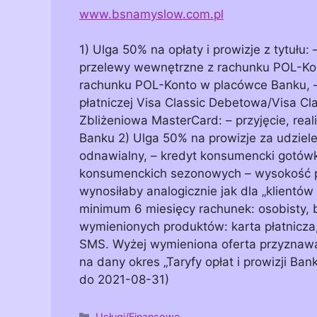
www.bsnamyslow.com.pl
1) Ulga 50% na opłaty i prowizje z tytuł
przelewy wewnętrzne z rachunku POL-Kont
rachunku POL-Konto w placówce Banku, –
płatniczej Visa Classic Debetowa/Visa 
Zbliżeniowa MasterCard: – przyjęcie, real
Banku 2) Ulga 50% na prowizje za udziel
odnawialny, – kredyt konsumencki gotówk
konsumenckich sezonowych – wysokość pro
wynosiłaby analogicznie jak dla „klientów
minimum 6 miesięcy rachunek: osobisty, bi
wymienionych produktów: karta płatnicza,
SMS. Wyżej wymieniona oferta przyznawa
na dany okres „Taryfy opłat i prowizji B
do 2021-08-31)
Kategorie
Usługi/Finansowe