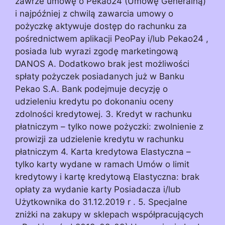
zawrze umowę o Pekao24 (Umowę Generalną)
i najpóźniej z chwilą zawarcia umowy o
pożyczkę aktywuje dostęp do rachunku za
pośrednictwem aplikacji PeoPay i/lub Pekao24 ,
posiada lub wyrazi zgodę marketingową
DANOS A. Dodatkowo brak jest możliwości
spłaty pożyczek posiadanych już w Banku
Pekao S.A. Bank podejmuje decyzję o
udzieleniu kredytu po dokonaniu oceny
zdolności kredytowej. 3. Kredyt w rachunku
płatniczym – tylko nowe pożyczki: zwolnienie z
prowizji za udzielenie kredytu w rachunku
płatniczym 4. Karta kredytowa Elastyczna –
tylko karty wydane w ramach Umów o limit
kredytowy i kartę kredytową Elastyczna: brak
opłaty za wydanie karty Posiadacza i/lub
Użytkownika do 31.12.2019 r . 5. Specjalne
zniżki na zakupy w sklepach współpracujących