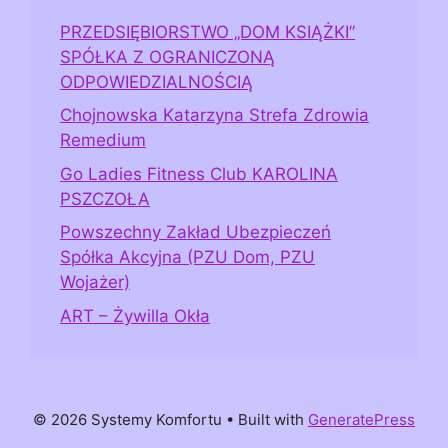
PRZEDSIĘBIORSTWO „DOM KSIĄŻKI”
SPÓŁKA Z OGRANICZONĄ
ODPOWIEDZIALNOŚCIĄ
Chojnowska Katarzyna Strefa Zdrowia
Remedium
Go Ladies Fitness Club KAROLINA
PSZCZOŁA
Powszechny Zakład Ubezpieczeń
Spółka Akcyjna (PZU Dom, PZU
Wojażer)
ART – Żywilla Okła
© 2026 Systemy Komfortu
• Built with
GeneratePress