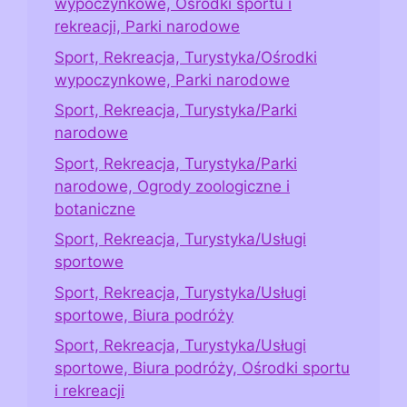
wypoczynkowe, Ośrodki sportu i
rekreacji, Parki narodowe
Sport, Rekreacja, Turystyka/Ośrodki
wypoczynkowe, Parki narodowe
Sport, Rekreacja, Turystyka/Parki
narodowe
Sport, Rekreacja, Turystyka/Parki
narodowe, Ogrody zoologiczne i
botaniczne
Sport, Rekreacja, Turystyka/Usługi
sportowe
Sport, Rekreacja, Turystyka/Usługi
sportowe, Biura podróży
Sport, Rekreacja, Turystyka/Usługi
sportowe, Biura podróży, Ośrodki sportu
i rekreacji