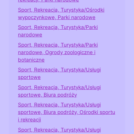
Sport, Rekreacja, Turystyka/Ośrodki
wypoczynkowe, Parki narodowe
Sport, Rekreacja, Turystyka/Parki
narodowe
Sport, Rekreacja, Turystyka/Parki
narodowe, Ogrody zoologiczne i
botaniczne
Sport, Rekreacja, Turystyka/Usługi
sportowe
Sport, Rekreacja, Turystyka/Usługi
sportowe, Biura podróży
Sport, Rekreacja, Turystyka/Usługi
sportowe, Biura podróży, Ośrodki sportu
i rekreacji
Sport, Rekreacja, Turystyka/Usługi