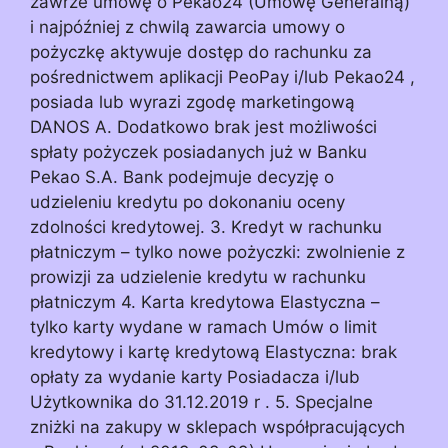
zawrze umowę o Pekao24 (Umowę Generalną)
i najpóźniej z chwilą zawarcia umowy o
pożyczkę aktywuje dostęp do rachunku za
pośrednictwem aplikacji PeoPay i/lub Pekao24 ,
posiada lub wyrazi zgodę marketingową
DANOS A. Dodatkowo brak jest możliwości
spłaty pożyczek posiadanych już w Banku
Pekao S.A. Bank podejmuje decyzję o
udzieleniu kredytu po dokonaniu oceny
zdolności kredytowej. 3. Kredyt w rachunku
płatniczym – tylko nowe pożyczki: zwolnienie z
prowizji za udzielenie kredytu w rachunku
płatniczym 4. Karta kredytowa Elastyczna –
tylko karty wydane w ramach Umów o limit
kredytowy i kartę kredytową Elastyczna: brak
opłaty za wydanie karty Posiadacza i/lub
Użytkownika do 31.12.2019 r . 5. Specjalne
zniżki na zakupy w sklepach współpracujących