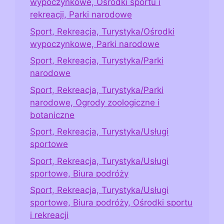
wypoczynkowe, Ośrodki sportu i
rekreacji, Parki narodowe
Sport, Rekreacja, Turystyka/Ośrodki
wypoczynkowe, Parki narodowe
Sport, Rekreacja, Turystyka/Parki
narodowe
Sport, Rekreacja, Turystyka/Parki
narodowe, Ogrody zoologiczne i
botaniczne
Sport, Rekreacja, Turystyka/Usługi
sportowe
Sport, Rekreacja, Turystyka/Usługi
sportowe, Biura podróży
Sport, Rekreacja, Turystyka/Usługi
sportowe, Biura podróży, Ośrodki sportu
i rekreacji