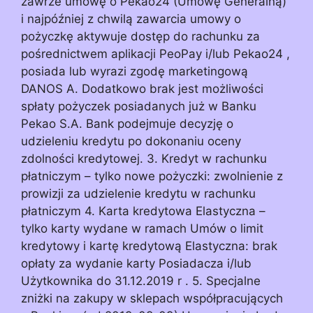
zawrze umowę o Pekao24 (Umowę Generalną)
i najpóźniej z chwilą zawarcia umowy o
pożyczkę aktywuje dostęp do rachunku za
pośrednictwem aplikacji PeoPay i/lub Pekao24 ,
posiada lub wyrazi zgodę marketingową
DANOS A. Dodatkowo brak jest możliwości
spłaty pożyczek posiadanych już w Banku
Pekao S.A. Bank podejmuje decyzję o
udzieleniu kredytu po dokonaniu oceny
zdolności kredytowej. 3. Kredyt w rachunku
płatniczym – tylko nowe pożyczki: zwolnienie z
prowizji za udzielenie kredytu w rachunku
płatniczym 4. Karta kredytowa Elastyczna –
tylko karty wydane w ramach Umów o limit
kredytowy i kartę kredytową Elastyczna: brak
opłaty za wydanie karty Posiadacza i/lub
Użytkownika do 31.12.2019 r . 5. Specjalne
zniżki na zakupy w sklepach współpracujących