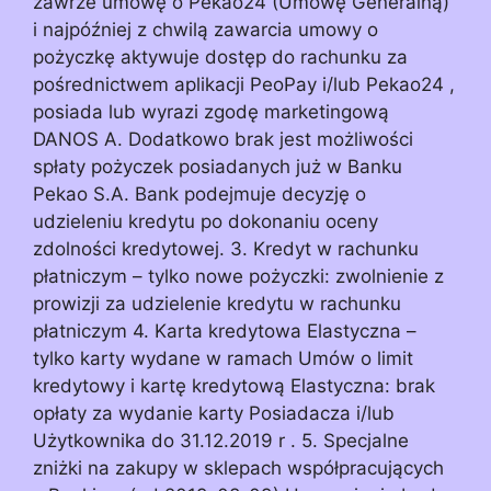
zawrze umowę o Pekao24 (Umowę Generalną)
i najpóźniej z chwilą zawarcia umowy o
pożyczkę aktywuje dostęp do rachunku za
pośrednictwem aplikacji PeoPay i/lub Pekao24 ,
posiada lub wyrazi zgodę marketingową
DANOS A. Dodatkowo brak jest możliwości
spłaty pożyczek posiadanych już w Banku
Pekao S.A. Bank podejmuje decyzję o
udzieleniu kredytu po dokonaniu oceny
zdolności kredytowej. 3. Kredyt w rachunku
płatniczym – tylko nowe pożyczki: zwolnienie z
prowizji za udzielenie kredytu w rachunku
płatniczym 4. Karta kredytowa Elastyczna –
tylko karty wydane w ramach Umów o limit
kredytowy i kartę kredytową Elastyczna: brak
opłaty za wydanie karty Posiadacza i/lub
Użytkownika do 31.12.2019 r . 5. Specjalne
zniżki na zakupy w sklepach współpracujących