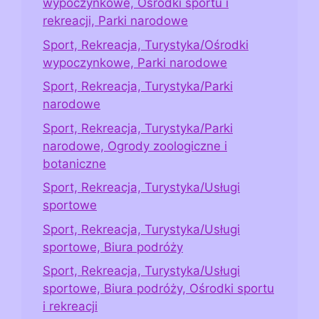
wypoczynkowe, Ośrodki sportu i
rekreacji, Parki narodowe
Sport, Rekreacja, Turystyka/Ośrodki
wypoczynkowe, Parki narodowe
Sport, Rekreacja, Turystyka/Parki
narodowe
Sport, Rekreacja, Turystyka/Parki
narodowe, Ogrody zoologiczne i
botaniczne
Sport, Rekreacja, Turystyka/Usługi
sportowe
Sport, Rekreacja, Turystyka/Usługi
sportowe, Biura podróży
Sport, Rekreacja, Turystyka/Usługi
sportowe, Biura podróży, Ośrodki sportu
i rekreacji