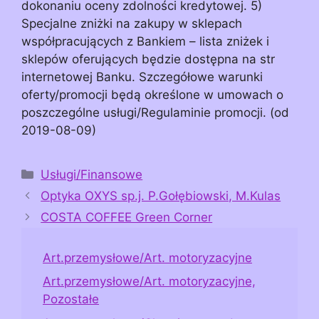
dokonaniu oceny zdolności kredytowej. 5)
Specjalne zniżki na zakupy w sklepach
współpracujących z Bankiem – lista zniżek i
sklepów oferujących będzie dostępna na str
internetowej Banku. Szczegółowe warunki
oferty/promocji będą określone w umowach o
poszczególne usługi/Regulaminie promocji. (od
2019-08-09)
Kategorie
Usługi/Finansowe
Optyka OXYS sp.j. P.Gołębiowski, M.Kulas
COSTA COFFEE Green Corner
Art.przemysłowe/Art. motoryzacyjne
Art.przemysłowe/Art. motoryzacyjne,
Pozostałe