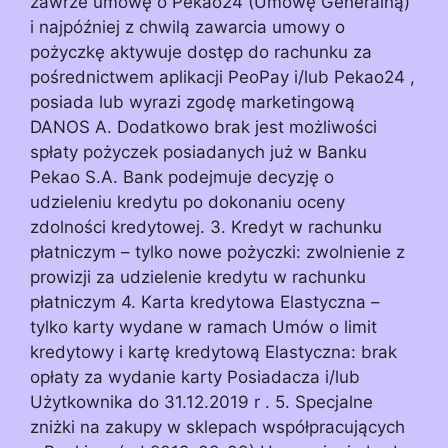
zawrze umowę o Pekao24 (Umowę Generalną)
i najpóźniej z chwilą zawarcia umowy o
pożyczkę aktywuje dostęp do rachunku za
pośrednictwem aplikacji PeoPay i/lub Pekao24 ,
posiada lub wyrazi zgodę marketingową
DANOS A. Dodatkowo brak jest możliwości
spłaty pożyczek posiadanych już w Banku
Pekao S.A. Bank podejmuje decyzję o
udzieleniu kredytu po dokonaniu oceny
zdolności kredytowej. 3. Kredyt w rachunku
płatniczym – tylko nowe pożyczki: zwolnienie z
prowizji za udzielenie kredytu w rachunku
płatniczym 4. Karta kredytowa Elastyczna –
tylko karty wydane w ramach Umów o limit
kredytowy i kartę kredytową Elastyczna: brak
opłaty za wydanie karty Posiadacza i/lub
Użytkownika do 31.12.2019 r . 5. Specjalne
zniżki na zakupy w sklepach współpracujących