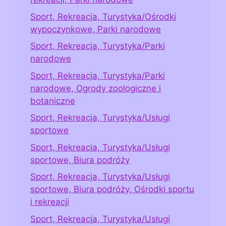
Sport, Rekreacja, Turystyka/Ośrodki
wypoczynkowe, Parki narodowe
Sport, Rekreacja, Turystyka/Parki
narodowe
Sport, Rekreacja, Turystyka/Parki
narodowe, Ogrody zoologiczne i
botaniczne
Sport, Rekreacja, Turystyka/Usługi
sportowe
Sport, Rekreacja, Turystyka/Usługi
sportowe, Biura podróży
Sport, Rekreacja, Turystyka/Usługi
sportowe, Biura podróży, Ośrodki sportu
i rekreacji
Sport, Rekreacja, Turystyka/Usługi