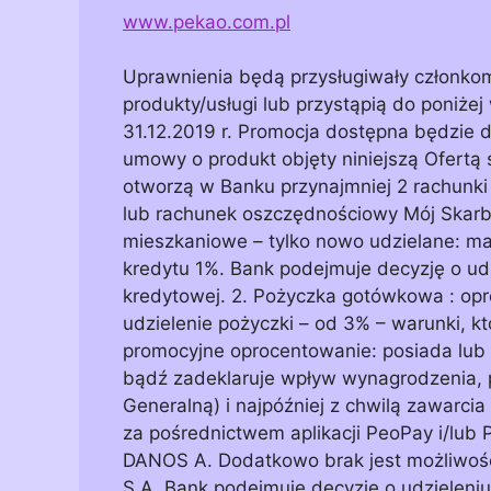
www.pekao.com.pl
Uprawnienia będą przysługiwały członko
produkty/usługi lub przystąpią do poniżej
31.12.2019 r. Promocja dostępna będzie dl
umowy o produkt objęty niniejszą Ofertą 
otworzą w Banku przynajmniej 2 rachunki 
lub rachunek oszczędnościowy Mój Skarb. 
mieszkaniowe – tylko nowo udzielane: mar
kredytu 1%. Bank podejmuje decyzję o ud
kredytowej. 2. Pożyczka gotówkowa : opr
udzielenie pożyczki – od 3% – warunki, kt
promocyjne oprocentowanie: posiada lub
bądź zadeklaruje wpływ wynagrodzenia
Generalną) i najpóźniej z chwilą zawarc
za pośrednictwem aplikacji PeoPay i/lub
DANOS A. Dodatkowo brak jest możliwośc
S.A. Bank podejmuje decyzję o udzieleni