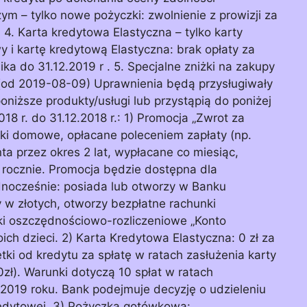
ym – tylko nowe pożyczki: zwolnienie z prowizji za
 4. Karta kredytowa Elastyczna – tylko karty
i kartę kredytową Elastyczna: brak opłaty za
a do 31.12.2019 r . 5. Specjalne zniżki na zakupy
(od 2019-08-09) Uprawnienia będą przysługiwały
niższe produkty/usługi lub przystąpią do poniżej
8 r. do 31.12.2018 r.: 1) Promocja „Zwrot za
ki domowe, opłacane poleceniem zapłaty (np.
nta przez okres 2 lat, wypłacane co miesiąc,
 rocznie. Promocja będzie dostępna dla
ednocześnie: posiada lub otworzy w Banku
w złotych, otworzy bezpłatne rachunki
ki oszczędnościowo-rozliczeniowe „Konto
ich dzieci. 2) Karta Kredytowa Elastyczna: 0 zł za
tki od kredytu za spłatę w ratach zasłużenia karty
zł). Warunki dotyczą 10 spłat w ratach
2019 roku. Bank podejmuje decyzję o udzieleniu
redytowej. 3) Pożyczka gotówkowa: