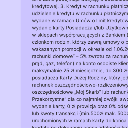
kredytowej. 3. Kredyt w rachunku płatnicz
udzielenie kredytu w rachunku płatniczym
wydane w ramach Umów o limit kredytowy 
wydanie karty Posiadacza i/lub Użytkownik
w sklepach współpracujących z Bankiem 
członkom rodzin, którzy zawrą umowy o po
wskazanych promocji w okresie od 1.06.201
rachunki domowe” – 5% zwrotu za rachun
prąd, gaz, telefon) na konto osobiste klie
maksymalnie 25 zł miesięcznie, do 300 zł
posiadacza Karty Dużej Rodziny, który j
rachunek oszczędnościowo-rozliczeniowy 
oszczędnościowe „Mój Skarb” lub rachun
Przekorzystne” dla co najmniej dwójki swo
wydanie karty, 0 zł prowizja oraz 0% odse
lub kwoty transakcji (min.500zł mak. 5000
uruchomionych w ramach karty do końca 
kredytu po dokonaniu oceny zdolności k