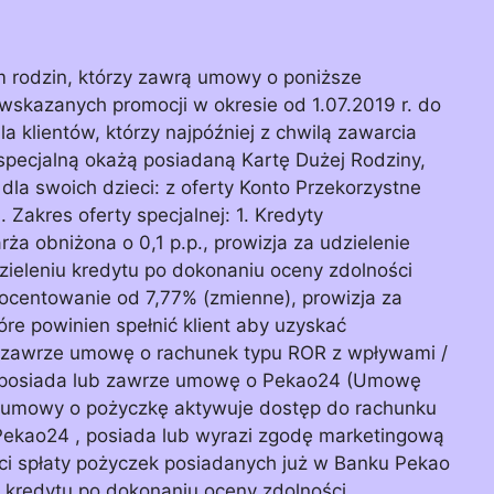
m rodzin, którzy zawrą umowy o poniższe
 wskazanych promocji w okresie od 1.07.2019 r. do
a klientów, którzy najpóźniej z chwilą zawarcia
specjalną okażą posiadaną Kartę Dużej Rodziny,
dla swoich dzieci: z oferty Konto Przekorzystne
Zakres oferty specjalnej: 1. Kredyty
ża obniżona o 0,1 p.p., prowizja za udzielenie
zieleniu kredytu po dokonaniu oceny zdolności
ocentowanie od 7,77% (zmienne), prowizja za
óre powinien spełnić klient aby uzyskać
 zawrze umowę o rachunek typu ROR z wpływami /
, posiada lub zawrze umowę o Pekao24 (Umowę
ia umowy o pożyczkę aktywuje dostęp do rachunku
 Pekao24 , posiada lub wyrazi zgodę marketingową
i spłaty pożyczek posiadanych już w Banku Pekao
u kredytu po dokonaniu oceny zdolności