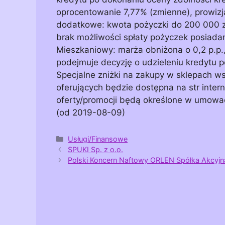
oprocentowanie 7,77% (zmienne), prowizja
dodatkowe: kwota pożyczki do 200 000 zł
brak możliwości spłaty pożyczek posiada
Mieszkaniowy: marża obniżona o 0,2 p.p.,
podejmuje decyzję o udzieleniu kredytu p
Specjalne zniżki na zakupy w sklepach ws
oferujących będzie dostępna na str inte
oferty/promocji będą określone w umowac
(od 2019-08-09)
Kategorie
Usługi/Finansowe
SPUKI Sp. z o.o.
Polski Koncern Naftowy ORLEN Spółka Akcyjn