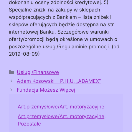
dokonaniu oceny zdolności kredytowej. 5)
Specjalne zniżki na zakupy w sklepach
współpracujących z Bankiem – lista zniżek i
sklepów oferujących będzie dostępna na str
internetowej Banku. Szczegółowe warunki
oferty/promocji będą określone w umowach o
poszczególne usługi/Regulaminie promocji. (od
2019-08-09)
Kategorie
Usługi/Finansowe
Adam Kosowski – P.H.U. „ADAMEX”
Fundacja Możesz Więcej
Art.przemysłowe/Art. motoryzacyjne
Art.przemysłowe/Art. motoryzacyjne,
Pozostałe