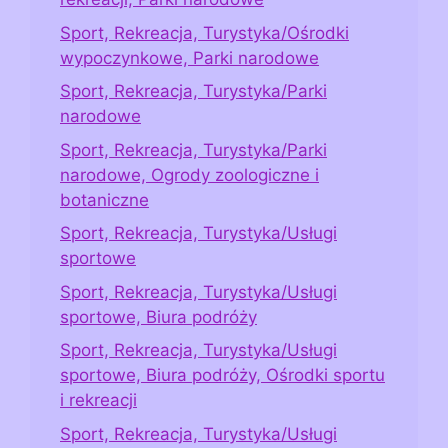
Sport, Rekreacja, Turystyka/Ośrodki
wypoczynkowe, Parki narodowe
Sport, Rekreacja, Turystyka/Parki
narodowe
Sport, Rekreacja, Turystyka/Parki
narodowe, Ogrody zoologiczne i
botaniczne
Sport, Rekreacja, Turystyka/Usługi
sportowe
Sport, Rekreacja, Turystyka/Usługi
sportowe, Biura podróży
Sport, Rekreacja, Turystyka/Usługi
sportowe, Biura podróży, Ośrodki sportu
i rekreacji
Sport, Rekreacja, Turystyka/Usługi