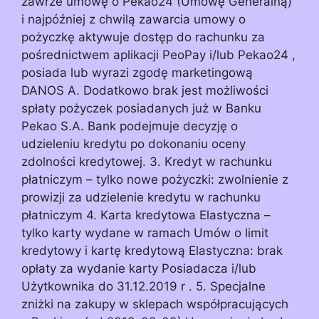
zawrze umowę o Pekao24 (Umowę Generalną)
i najpóźniej z chwilą zawarcia umowy o
pożyczkę aktywuje dostęp do rachunku za
pośrednictwem aplikacji PeoPay i/lub Pekao24 ,
posiada lub wyrazi zgodę marketingową
DANOS A. Dodatkowo brak jest możliwości
spłaty pożyczek posiadanych już w Banku
Pekao S.A. Bank podejmuje decyzję o
udzieleniu kredytu po dokonaniu oceny
zdolności kredytowej. 3. Kredyt w rachunku
płatniczym – tylko nowe pożyczki: zwolnienie z
prowizji za udzielenie kredytu w rachunku
płatniczym 4. Karta kredytowa Elastyczna –
tylko karty wydane w ramach Umów o limit
kredytowy i kartę kredytową Elastyczna: brak
opłaty za wydanie karty Posiadacza i/lub
Użytkownika do 31.12.2019 r . 5. Specjalne
zniżki na zakupy w sklepach współpracujących