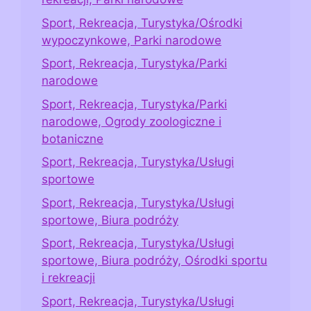
Sport, Rekreacja, Turystyka/Ośrodki
wypoczynkowe, Parki narodowe
Sport, Rekreacja, Turystyka/Parki
narodowe
Sport, Rekreacja, Turystyka/Parki
narodowe, Ogrody zoologiczne i
botaniczne
Sport, Rekreacja, Turystyka/Usługi
sportowe
Sport, Rekreacja, Turystyka/Usługi
sportowe, Biura podróży
Sport, Rekreacja, Turystyka/Usługi
sportowe, Biura podróży, Ośrodki sportu
i rekreacji
Sport, Rekreacja, Turystyka/Usługi