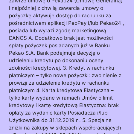
zawrze umowę o Pekao24 (Umowę Generalną)
i najpóźniej z chwilą zawarcia umowy o
pożyczkę aktywuje dostęp do rachunku za
pośrednictwem aplikacji PeoPay i/lub Pekao24 ,
posiada lub wyrazi zgodę marketingową
DANOS A. Dodatkowo brak jest możliwości
spłaty pożyczek posiadanych już w Banku
Pekao S.A. Bank podejmuje decyzję o
udzieleniu kredytu po dokonaniu oceny
zdolności kredytowej. 3. Kredyt w rachunku
płatniczym – tylko nowe pożyczki: zwolnienie z
prowizji za udzielenie kredytu w rachunku
płatniczym 4. Karta kredytowa Elastyczna –
tylko karty wydane w ramach Umów o limit
kredytowy i kartę kredytową Elastyczna: brak
opłaty za wydanie karty Posiadacza i/lub
Użytkownika do 31.12.2019 r . 5. Specjalne
zniżki na zakupy w sklepach współpracujących