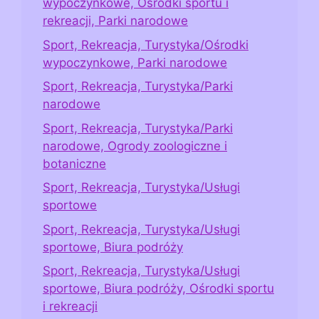
wypoczynkowe, Ośrodki sportu i
rekreacji, Parki narodowe
Sport, Rekreacja, Turystyka/Ośrodki
wypoczynkowe, Parki narodowe
Sport, Rekreacja, Turystyka/Parki
narodowe
Sport, Rekreacja, Turystyka/Parki
narodowe, Ogrody zoologiczne i
botaniczne
Sport, Rekreacja, Turystyka/Usługi
sportowe
Sport, Rekreacja, Turystyka/Usługi
sportowe, Biura podróży
Sport, Rekreacja, Turystyka/Usługi
sportowe, Biura podróży, Ośrodki sportu
i rekreacji