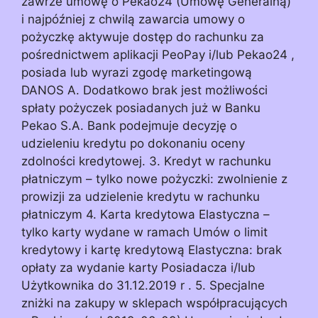
zawrze umowę o Pekao24 (Umowę Generalną)
i najpóźniej z chwilą zawarcia umowy o
pożyczkę aktywuje dostęp do rachunku za
pośrednictwem aplikacji PeoPay i/lub Pekao24 ,
posiada lub wyrazi zgodę marketingową
DANOS A. Dodatkowo brak jest możliwości
spłaty pożyczek posiadanych już w Banku
Pekao S.A. Bank podejmuje decyzję o
udzieleniu kredytu po dokonaniu oceny
zdolności kredytowej. 3. Kredyt w rachunku
płatniczym – tylko nowe pożyczki: zwolnienie z
prowizji za udzielenie kredytu w rachunku
płatniczym 4. Karta kredytowa Elastyczna –
tylko karty wydane w ramach Umów o limit
kredytowy i kartę kredytową Elastyczna: brak
opłaty za wydanie karty Posiadacza i/lub
Użytkownika do 31.12.2019 r . 5. Specjalne
zniżki na zakupy w sklepach współpracujących