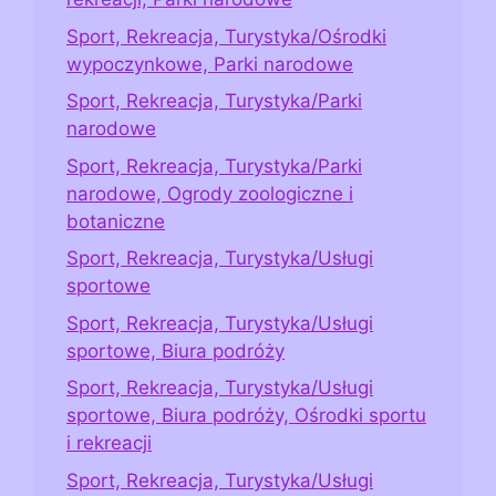
Sport, Rekreacja, Turystyka/Ośrodki
wypoczynkowe, Parki narodowe
Sport, Rekreacja, Turystyka/Parki
narodowe
Sport, Rekreacja, Turystyka/Parki
narodowe, Ogrody zoologiczne i
botaniczne
Sport, Rekreacja, Turystyka/Usługi
sportowe
Sport, Rekreacja, Turystyka/Usługi
sportowe, Biura podróży
Sport, Rekreacja, Turystyka/Usługi
sportowe, Biura podróży, Ośrodki sportu
i rekreacji
Sport, Rekreacja, Turystyka/Usługi