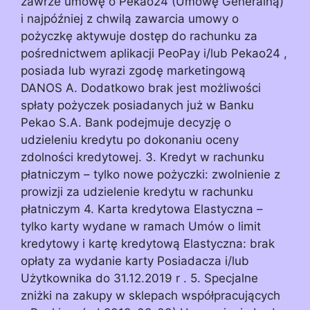
zawrze umowę o Pekao24 (Umowę Generalną)
i najpóźniej z chwilą zawarcia umowy o
pożyczkę aktywuje dostęp do rachunku za
pośrednictwem aplikacji PeoPay i/lub Pekao24 ,
posiada lub wyrazi zgodę marketingową
DANOS A. Dodatkowo brak jest możliwości
spłaty pożyczek posiadanych już w Banku
Pekao S.A. Bank podejmuje decyzję o
udzieleniu kredytu po dokonaniu oceny
zdolności kredytowej. 3. Kredyt w rachunku
płatniczym – tylko nowe pożyczki: zwolnienie z
prowizji za udzielenie kredytu w rachunku
płatniczym 4. Karta kredytowa Elastyczna –
tylko karty wydane w ramach Umów o limit
kredytowy i kartę kredytową Elastyczna: brak
opłaty za wydanie karty Posiadacza i/lub
Użytkownika do 31.12.2019 r . 5. Specjalne
zniżki na zakupy w sklepach współpracujących