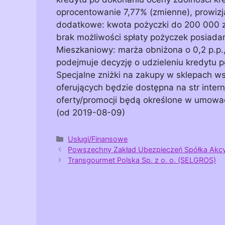
oprocentowanie 7,77% (zmienne), prowizja
dodatkowe: kwota pożyczki do 200 000 zł
brak możliwości spłaty pożyczek posiada
Mieszkaniowy: marża obniżona o 0,2 p.p.,
podejmuje decyzję o udzieleniu kredytu p
Specjalne zniżki na zakupy w sklepach ws
oferujących będzie dostępna na str inte
oferty/promocji będą określone w umowac
(od 2019-08-09)
Kategorie
Usługi/Finansowe
Powszechny Zakład Ubezpieczeń Spółka Akcy
Transgourmet Polska Sp. z o. o. (SELGROS)