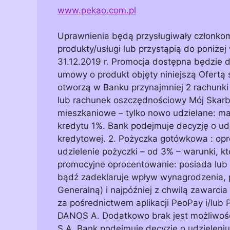
www.pekao.com.pl
Uprawnienia będą przysługiwały członko
produkty/usługi lub przystąpią do poniżej
31.12.2019 r. Promocja dostępna będzie dl
umowy o produkt objęty niniejszą Ofertą 
otworzą w Banku przynajmniej 2 rachunki 
lub rachunek oszczędnościowy Mój Skarb. 
mieszkaniowe – tylko nowo udzielane: mar
kredytu 1%. Bank podejmuje decyzję o ud
kredytowej. 2. Pożyczka gotówkowa : opr
udzielenie pożyczki – od 3% – warunki, kt
promocyjne oprocentowanie: posiada lub
bądź zadeklaruje wpływ wynagrodzenia
Generalną) i najpóźniej z chwilą zawarc
za pośrednictwem aplikacji PeoPay i/lub
DANOS A. Dodatkowo brak jest możliwośc
S.A. Bank podejmuje decyzję o udzieleni