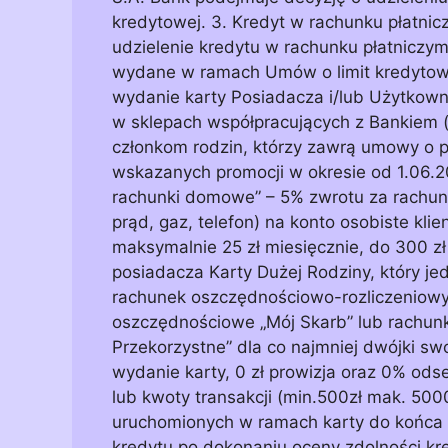
kredytowej. 3. Kredyt w rachunku płatnicz
udzielenie kredytu w rachunku płatniczym
wydane w ramach Umów o limit kredytowy 
wydanie karty Posiadacza i/lub Użytkownik
w sklepach współpracujących z Bankiem 
członkom rodzin, którzy zawrą umowy o po
wskazanych promocji w okresie od 1.06.201
rachunki domowe” – 5% zwrotu za rachun
prąd, gaz, telefon) na konto osobiste klie
maksymalnie 25 zł miesięcznie, do 300 zł
posiadacza Karty Dużej Rodziny, który j
rachunek oszczędnościowo-rozliczeniowy 
oszczędnościowe „Mój Skarb” lub rachun
Przekorzystne” dla co najmniej dwójki swo
wydanie karty, 0 zł prowizja oraz 0% odse
lub kwoty transakcji (min.500zł mak. 5000
uruchomionych w ramach karty do końca 
kredytu po dokonaniu oceny zdolności k