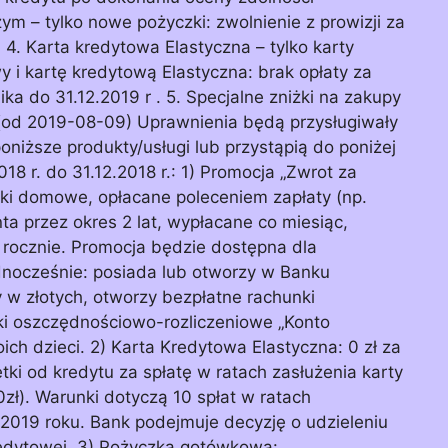
ym – tylko nowe pożyczki: zwolnienie z prowizji za
 4. Karta kredytowa Elastyczna – tylko karty
i kartę kredytową Elastyczna: brak opłaty za
a do 31.12.2019 r . 5. Specjalne zniżki na zakupy
(od 2019-08-09) Uprawnienia będą przysługiwały
niższe produkty/usługi lub przystąpią do poniżej
8 r. do 31.12.2018 r.: 1) Promocja „Zwrot za
ki domowe, opłacane poleceniem zapłaty (np.
nta przez okres 2 lat, wypłacane co miesiąc,
 rocznie. Promocja będzie dostępna dla
ednocześnie: posiada lub otworzy w Banku
w złotych, otworzy bezpłatne rachunki
ki oszczędnościowo-rozliczeniowe „Konto
ich dzieci. 2) Karta Kredytowa Elastyczna: 0 zł za
tki od kredytu za spłatę w ratach zasłużenia karty
zł). Warunki dotyczą 10 spłat w ratach
2019 roku. Bank podejmuje decyzję o udzieleniu
redytowej. 3) Pożyczka gotówkowa: