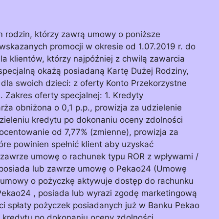
m rodzin, którzy zawrą umowy o poniższe
 wskazanych promocji w okresie od 1.07.2019 r. do
a klientów, którzy najpóźniej z chwilą zawarcia
specjalną okażą posiadaną Kartę Dużej Rodziny,
dla swoich dzieci: z oferty Konto Przekorzystne
Zakres oferty specjalnej: 1. Kredyty
ża obniżona o 0,1 p.p., prowizja za udzielenie
zieleniu kredytu po dokonaniu oceny zdolności
ocentowanie od 7,77% (zmienne), prowizja za
óre powinien spełnić klient aby uzyskać
 zawrze umowę o rachunek typu ROR z wpływami /
, posiada lub zawrze umowę o Pekao24 (Umowę
ia umowy o pożyczkę aktywuje dostęp do rachunku
 Pekao24 , posiada lub wyrazi zgodę marketingową
i spłaty pożyczek posiadanych już w Banku Pekao
u kredytu po dokonaniu oceny zdolności