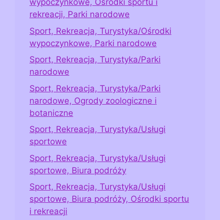
wypoczynkowe, Ośrodki sportu i
rekreacji, Parki narodowe
Sport, Rekreacja, Turystyka/Ośrodki
wypoczynkowe, Parki narodowe
Sport, Rekreacja, Turystyka/Parki
narodowe
Sport, Rekreacja, Turystyka/Parki
narodowe, Ogrody zoologiczne i
botaniczne
Sport, Rekreacja, Turystyka/Usługi
sportowe
Sport, Rekreacja, Turystyka/Usługi
sportowe, Biura podróży
Sport, Rekreacja, Turystyka/Usługi
sportowe, Biura podróży, Ośrodki sportu
i rekreacji