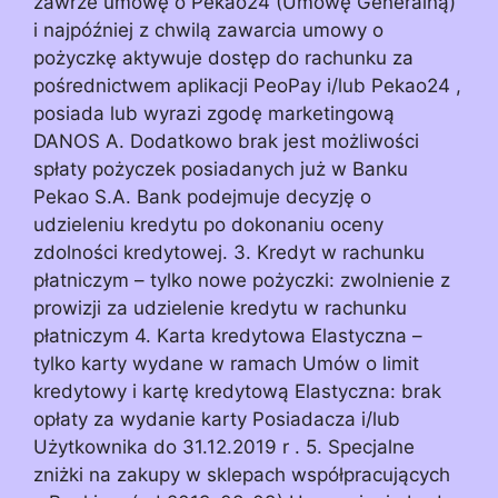
zawrze umowę o Pekao24 (Umowę Generalną)
i najpóźniej z chwilą zawarcia umowy o
pożyczkę aktywuje dostęp do rachunku za
pośrednictwem aplikacji PeoPay i/lub Pekao24 ,
posiada lub wyrazi zgodę marketingową
DANOS A. Dodatkowo brak jest możliwości
spłaty pożyczek posiadanych już w Banku
Pekao S.A. Bank podejmuje decyzję o
udzieleniu kredytu po dokonaniu oceny
zdolności kredytowej. 3. Kredyt w rachunku
płatniczym – tylko nowe pożyczki: zwolnienie z
prowizji za udzielenie kredytu w rachunku
płatniczym 4. Karta kredytowa Elastyczna –
tylko karty wydane w ramach Umów o limit
kredytowy i kartę kredytową Elastyczna: brak
opłaty za wydanie karty Posiadacza i/lub
Użytkownika do 31.12.2019 r . 5. Specjalne
zniżki na zakupy w sklepach współpracujących